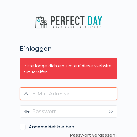
Anmelden
Einloggen
Bitte logge dich ein, um auf diese Website
zuzugreifen.
E-
Mail
Adresse
Passwort
Angemeldet bleiben
Passwort vergessen?